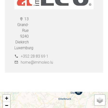
13
Grand-
Rue
9240
Diekirch
Luxemburg
+352 28 83 69 1
home@immoleo.lu
+
−