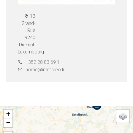
13
Grand-
Rue
9240
Diekirch
Luxembourg
+352 28 83 69 1
home@immoleo.lu
+
−