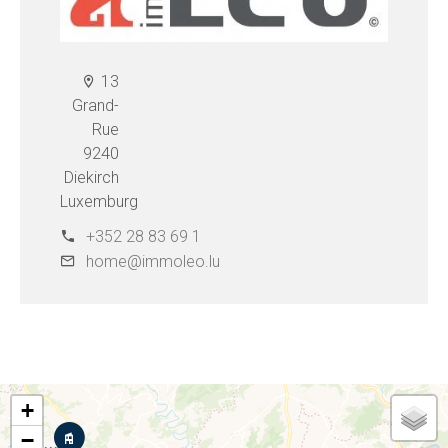
13
Grand-
Rue
9240
Diekirch
Luxemburg
+352 28 83 69 1
home@immoleo.lu
+
−