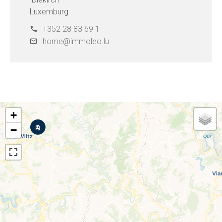
Luxemburg
+352 28 83 69 1
home@immoleo.lu
+
−