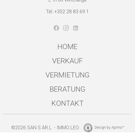
Tél.:+352 28 83 69 1
HOME
VERKAUF
VERMIETUNG
BERATUNG
KONTAKT
©2026 SAN S.ÀR.L. - IMMO LEO
Design by
Apimo™