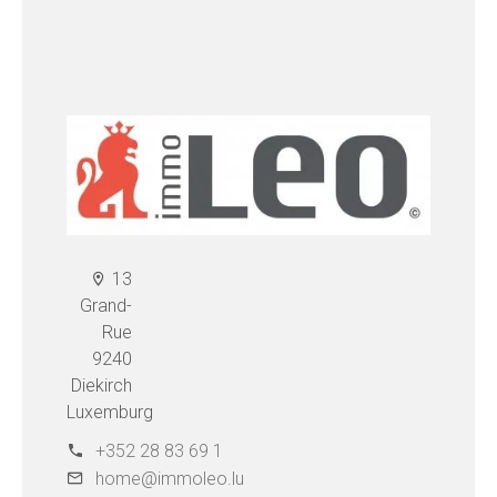
13
Grand-
Rue
9240
Diekirch
Luxemburg
+352 28 83 69 1
home@immoleo.lu