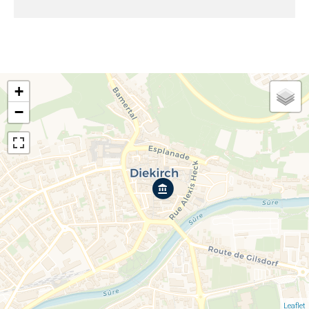
+
−
Leaflet