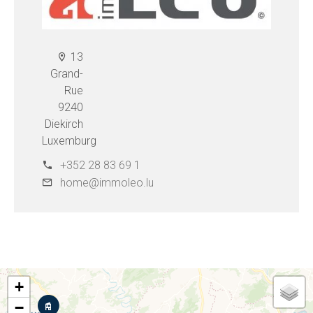
13
Grand-
Rue
9240
Diekirch
Luxemburg
+352 28 83 69 1
home@immoleo.lu
+
−