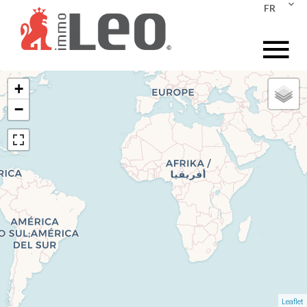
FR
+
−
Leaflet