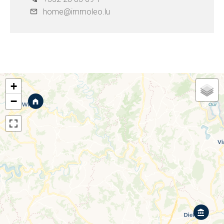
home@immoleo.lu
+
−