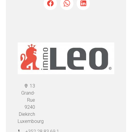
13
Grand-
Rue
9240
Diekirch
Luxembourg
+352 28 83 69 1