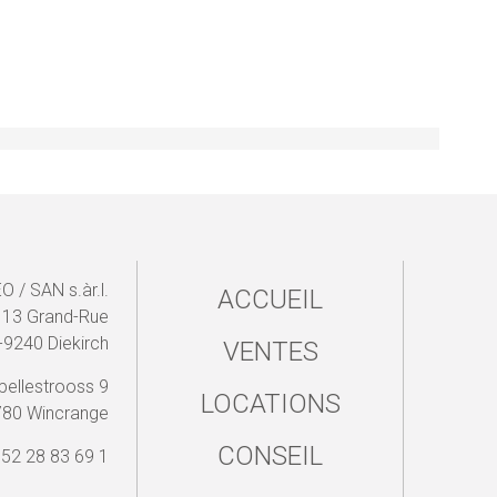
 / SAN s.àr.l.
ACCUEIL
13 Grand-Rue
-9240 Diekirch
VENTES
pellestrooss 9
LOCATIONS
780 Wincrange
CONSEIL
352 28 83 69 1