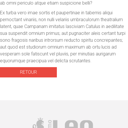
ab omni periculo atque etiam suspicione belli?
Ex turba vero imae sortis et paupertinae in tabernis aliqui
pernoctant vinariis, non nulli velariis umbraculorum theatralium
latent, quae Campanam imitatus lasciviam Catulus in aedilitate
sua suspendit omnium primus; aut pugnaciter aleis certant turpi
sono fragosis naribus introrsum reducto spiritu concrepantes;
aut quod est studiorum omnium maximum ab ortu lucis ad
vesperam sole fatiscunt vel pluviis, per minutias aurigarum
equorumque praecipua vel delicta scrutantes.
RETOUR