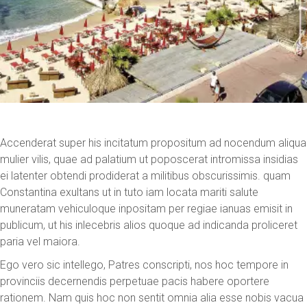
Accenderat super his incitatum propositum ad nocendum aliqua
mulier vilis, quae ad palatium ut poposcerat intromissa insidias
ei latenter obtendi prodiderat a militibus obscurissimis. quam
Constantina exultans ut in tuto iam locata mariti salute
muneratam vehiculoque inpositam per regiae ianuas emisit in
publicum, ut his inlecebris alios quoque ad indicanda proliceret
paria vel maiora.
Ego vero sic intellego, Patres conscripti, nos hoc tempore in
provinciis decernendis perpetuae pacis habere oportere
rationem. Nam quis hoc non sentit omnia alia esse nobis vacua