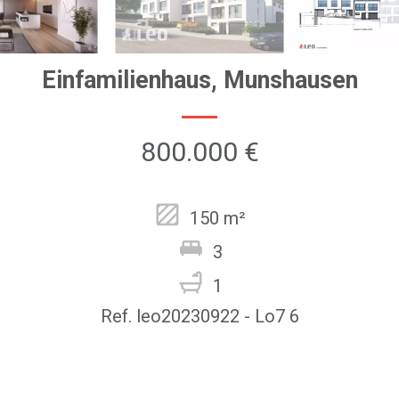
Einfamilienhaus, Munshausen
800.000 €
150 m²
3
1
Ref. leo20230922 - Lo7 6