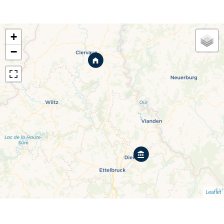
+
−
Leaflet