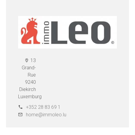
13
Grand-
Rue
9240
Diekirch
Luxemburg
+352 28 83 69 1
home@immoleo.lu