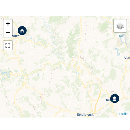
+
−
Leaflet