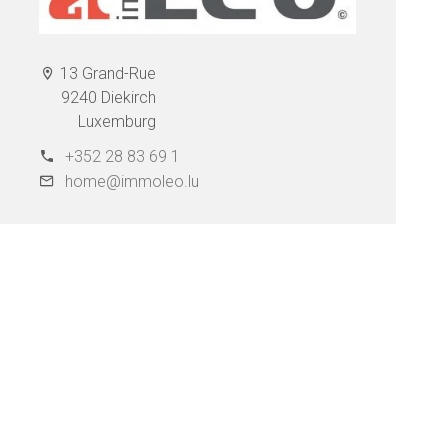
13 Grand-Rue
9240 Diekirch
Luxemburg
+352 28 83 69 1
home@immoleo.lu