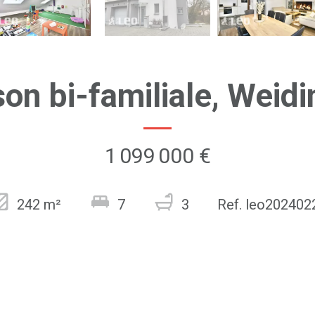
on bi-familiale, Weid
1 099 000 €
242 m²
7
3
Ref. leo202402