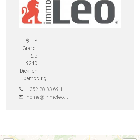
13
Grand-
Rue
9240
Diekirch
Luxembourg
+352 28 83 69 1
home@immoleo.lu