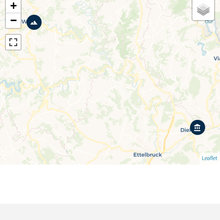
+
−
Leaflet